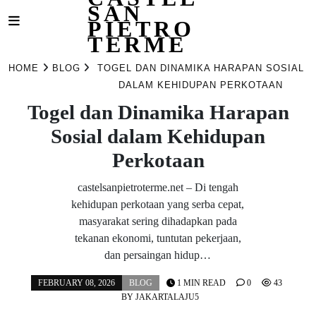
SAN
PIETRO
TERME
Skip
to
HOME
BLOG
TOGEL DAN DINAMIKA HARAPAN SOSIAL
content
DALAM KEHIDUPAN PERKOTAAN
Togel dan Dinamika Harapan
Sosial dalam Kehidupan
Perkotaan
castelsanpietroterme.net – Di tengah
kehidupan perkotaan yang serba cepat,
masyarakat sering dihadapkan pada
tekanan ekonomi, tuntutan pekerjaan,
dan persaingan hidup…
FEBRUARY 08, 2026
BLOG
1 MIN READ
0
43
BY
JAKARTALAJU5