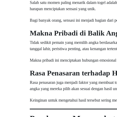
Salah satu momen paling menarik dalam togel adala
harapan menciptakan sensasi yang unik.
Bagi banyak orang, sensasi ini menjadi bagian dari
Makna Pribadi di Balik An
Tidak sedikit pemain yang memilih angka berdasark
tanggal lahir, peristiwa penting, atau kenangan terten
Makna pribadi ini menciptakan hubungan emosional 
Rasa Penasaran terhadap H
Rasa penasaran juga menjadi faktor yang membuat to
angka yang mereka pilih akan sesuai dengan hasil un
Keinginan untuk mengetahui hasil tersebut sering m