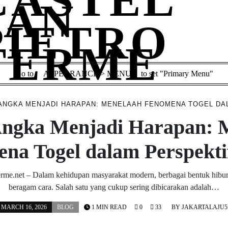
SAN
PIETRO
TERME
Go to
APPEARANCE > MENU
to set "Primary Menu"
 ANGKA MENJADI HARAPAN: MENELAAH FENOMENA TOGEL DA
Angka Menjadi Harapan: 
na Togel dalam Perspektif
terme.net – Dalam kehidupan masyarakat modern, berbagai bentuk hibu
beragam cara. Salah satu yang cukup sering dibicarakan adalah…
MARCH 16, 2026
BLOG
1 MIN READ
0
33
BY
JAKARTALAJU5