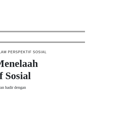
LAM PERSPEKTIF SOSIAL
Menelaah
 Sosial
ran hadir dengan