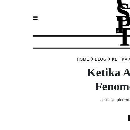
Skip
to
content
HOME
BLOG
KETIKA
Ketika 
Fenome
castelsanpietro