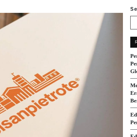
Se
Pe
Pe
Gl
Me
Er
Be
Ed
Pe
Ed