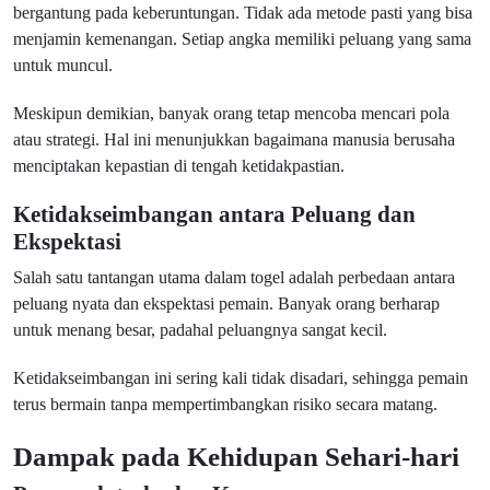
bergantung pada keberuntungan. Tidak ada metode pasti yang bisa
menjamin kemenangan. Setiap angka memiliki peluang yang sama
untuk muncul.
Meskipun demikian, banyak orang tetap mencoba mencari pola
atau strategi. Hal ini menunjukkan bagaimana manusia berusaha
menciptakan kepastian di tengah ketidakpastian.
Ketidakseimbangan antara Peluang dan
Ekspektasi
Salah satu tantangan utama dalam togel adalah perbedaan antara
peluang nyata dan ekspektasi pemain. Banyak orang berharap
untuk menang besar, padahal peluangnya sangat kecil.
Ketidakseimbangan ini sering kali tidak disadari, sehingga pemain
terus bermain tanpa mempertimbangkan risiko secara matang.
Dampak pada Kehidupan Sehari-hari