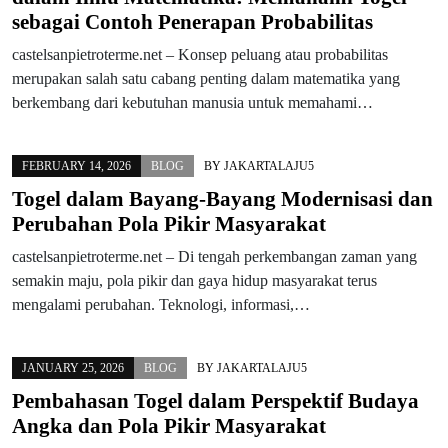
sebagai Contoh Penerapan Probabilitas
castelsanpietroterme.net – Konsep peluang atau probabilitas
merupakan salah satu cabang penting dalam matematika yang
berkembang dari kebutuhan manusia untuk memahami…
FEBRUARY 14, 2026
BLOG
BY
JAKARTALAJU5
Togel dalam Bayang-Bayang Modernisasi dan
Perubahan Pola Pikir Masyarakat
castelsanpietroterme.net – Di tengah perkembangan zaman yang
semakin maju, pola pikir dan gaya hidup masyarakat terus
mengalami perubahan. Teknologi, informasi,…
JANUARY 25, 2026
BLOG
BY
JAKARTALAJU5
Pembahasan Togel dalam Perspektif Budaya
Angka dan Pola Pikir Masyarakat