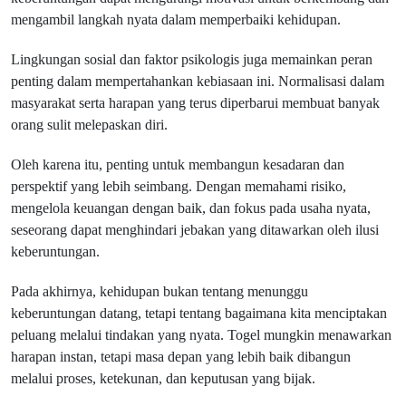
mengambil langkah nyata dalam memperbaiki kehidupan.
Lingkungan sosial dan faktor psikologis juga memainkan peran
penting dalam mempertahankan kebiasaan ini. Normalisasi dalam
masyarakat serta harapan yang terus diperbarui membuat banyak
orang sulit melepaskan diri.
Oleh karena itu, penting untuk membangun kesadaran dan
perspektif yang lebih seimbang. Dengan memahami risiko,
mengelola keuangan dengan baik, dan fokus pada usaha nyata,
seseorang dapat menghindari jebakan yang ditawarkan oleh ilusi
keberuntungan.
Pada akhirnya, kehidupan bukan tentang menunggu
keberuntungan datang, tetapi tentang bagaimana kita menciptakan
peluang melalui tindakan yang nyata. Togel mungkin menawarkan
harapan instan, tetapi masa depan yang lebih baik dibangun
melalui proses, ketekunan, dan keputusan yang bijak.