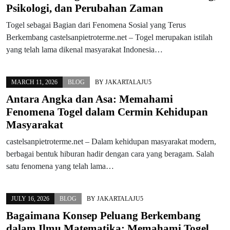
Psikologi, dan Perubahan Zaman
Togel sebagai Bagian dari Fenomena Sosial yang Terus
Berkembang castelsanpietroterme.net – Togel merupakan istilah
yang telah lama dikenal masyarakat Indonesia…
MARCH 11, 2026
BLOG
BY
JAKARTALAJU5
Antara Angka dan Asa: Memahami
Fenomena Togel dalam Cermin Kehidupan
Masyarakat
castelsanpietroterme.net – Dalam kehidupan masyarakat modern,
berbagai bentuk hiburan hadir dengan cara yang beragam. Salah
satu fenomena yang telah lama…
JULY 16, 2026
BLOG
BY
JAKARTALAJU5
Bagaimana Konsep Peluang Berkembang
dalam Ilmu Matematika: Memahami Togel