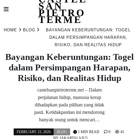
SAN
PIETRO
TERME
Skip
to
HOME
BLOG
BAYANGAN KEBERUNTUNGAN: TOGEL
content
DALAM PERSIMPANGAN HARAPAN,
RISIKO, DAN REALITAS HIDUP
Bayangan Keberuntungan: Togel
dalam Persimpangan Harapan,
Risiko, dan Realitas Hidup
castelsanpietroterme.net – Dalam
perjalanan hidup, manusia kerap
dihadapkan pada pilihan yang tidak
pasti. Ketidakpastian ini mendorong
banyak orang untuk mencari…
FEBRUARY 23, 2026
BLOG
1 MIN READ
0
41
BY
JAKARTALAJU5