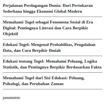
Perjalanan Perdagangan Dunia: Dari Pertukaran
Sederhana hingga Ekonomi Global Modern
Memahami Togel sebagai Fenomena Sosial di Era
Digital: Pentingnya Literasi dan Cara Berpikir
Objektif
Edukasi Togel: Mengenal Probabilitas, Pengolahan
Data, dan Cara Berpikir Ilmiah
Edukasi tentang Togel: Memahami Peluang, Logika
Statistik, dan Pentingnya Berpikir Berdasarkan Fakta
Memahami Togel dari Sisi Edukasi: Peluang,
Psikologi, dan Perubahan Zaman
panutantoto