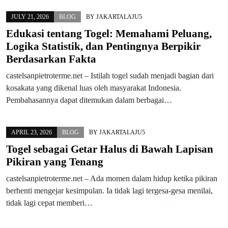
JULY 21, 2026
BLOG
BY
JAKARTALAJU5
Edukasi tentang Togel: Memahami Peluang,
Logika Statistik, dan Pentingnya Berpikir
Berdasarkan Fakta
castelsanpietroterme.net – Istilah togel sudah menjadi bagian dari
kosakata yang dikenal luas oleh masyarakat Indonesia.
Pembahasannya dapat ditemukan dalam berbagai…
APRIL 23, 2026
BLOG
BY
JAKARTALAJU5
Togel sebagai Getar Halus di Bawah Lapisan
Pikiran yang Tenang
castelsanpietroterme.net – Ada momen dalam hidup ketika pikiran
berhenti mengejar kesimpulan. Ia tidak lagi tergesa-gesa menilai,
tidak lagi cepat memberi…