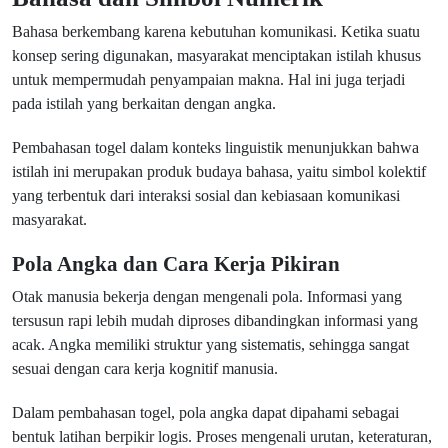
Bahasa berkembang karena kebutuhan komunikasi. Ketika suatu
konsep sering digunakan, masyarakat menciptakan istilah khusus
untuk mempermudah penyampaian makna. Hal ini juga terjadi
pada istilah yang berkaitan dengan angka.
Pembahasan togel dalam konteks linguistik menunjukkan bahwa
istilah ini merupakan produk budaya bahasa, yaitu simbol kolektif
yang terbentuk dari interaksi sosial dan kebiasaan komunikasi
masyarakat.
Pola Angka dan Cara Kerja Pikiran
Otak manusia bekerja dengan mengenali pola. Informasi yang
tersusun rapi lebih mudah diproses dibandingkan informasi yang
acak. Angka memiliki struktur yang sistematis, sehingga sangat
sesuai dengan cara kerja kognitif manusia.
Dalam pembahasan togel, pola angka dapat dipahami sebagai
bentuk latihan berpikir logis. Proses mengenali urutan, keteraturan,