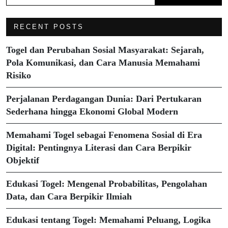
RECENT POSTS
Togel dan Perubahan Sosial Masyarakat: Sejarah,
Pola Komunikasi, dan Cara Manusia Memahami
Risiko
Perjalanan Perdagangan Dunia: Dari Pertukaran
Sederhana hingga Ekonomi Global Modern
Memahami Togel sebagai Fenomena Sosial di Era
Digital: Pentingnya Literasi dan Cara Berpikir
Objektif
Edukasi Togel: Mengenal Probabilitas, Pengolahan
Data, dan Cara Berpikir Ilmiah
Edukasi tentang Togel: Memahami Peluang, Logika