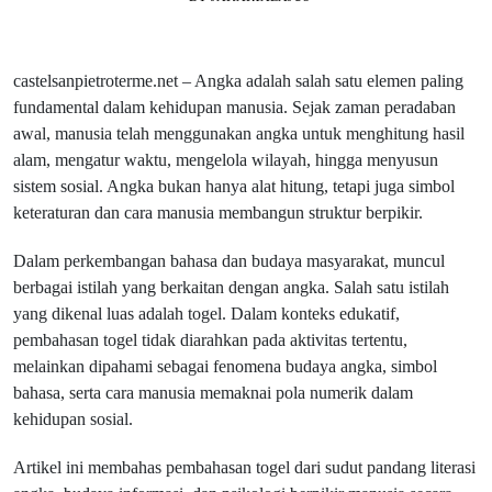
castelsanpietroterme.net – Angka adalah salah satu elemen paling
fundamental dalam kehidupan manusia. Sejak zaman peradaban
awal, manusia telah menggunakan angka untuk menghitung hasil
alam, mengatur waktu, mengelola wilayah, hingga menyusun
sistem sosial. Angka bukan hanya alat hitung, tetapi juga simbol
keteraturan dan cara manusia membangun struktur berpikir.
Dalam perkembangan bahasa dan budaya masyarakat, muncul
berbagai istilah yang berkaitan dengan angka. Salah satu istilah
yang dikenal luas adalah togel. Dalam konteks edukatif,
pembahasan togel tidak diarahkan pada aktivitas tertentu,
melainkan dipahami sebagai fenomena budaya angka, simbol
bahasa, serta cara manusia memaknai pola numerik dalam
kehidupan sosial.
Artikel ini membahas pembahasan togel dari sudut pandang literasi