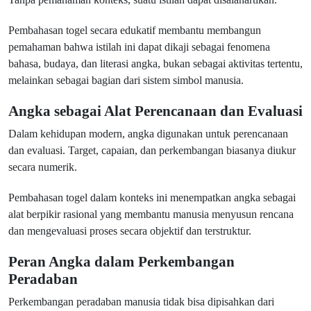
Pembahasan togel secara edukatif membantu membangun
pemahaman bahwa istilah ini dapat dikaji sebagai fenomena
bahasa, budaya, dan literasi angka, bukan sebagai aktivitas tertentu,
melainkan sebagai bagian dari sistem simbol manusia.
Angka sebagai Alat Perencanaan dan Evaluasi
Dalam kehidupan modern, angka digunakan untuk perencanaan
dan evaluasi. Target, capaian, dan perkembangan biasanya diukur
secara numerik.
Pembahasan togel dalam konteks ini menempatkan angka sebagai
alat berpikir rasional yang membantu manusia menyusun rencana
dan mengevaluasi proses secara objektif dan terstruktur.
Peran Angka dalam Perkembangan
Peradaban
Perkembangan peradaban manusia tidak bisa dipisahkan dari