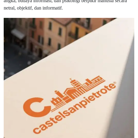
angka, budaya informasi, dan psikologi berpikir manusia secara
netral, objektif, dan informatif.