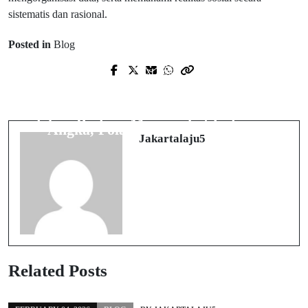
sistematis dan rasional.
Posted in
Blog
Prev Post
Next Post
Pembahasan Togel: Fenomena
Togel dalam Perspektif Psikologi
Prediksi Angka yang Mengakar Kuat
Kognitif: Cara Otak Memproses
dalam Budaya Masyarakat Indonesia
Angka, Pola, dan Ketidakpastian
Jakartalaju5
Related Posts