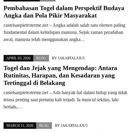
Pembahasan Togel dalam Perspektif Budaya
Angka dan Pola Pikir Masyarakat
castelsanpietroterme.net – Angka adalah salah satu elemen paling
fundamental dalam kehidupan manusia. Sejak zaman peradaban
awal, manusia telah menggunakan angka…
APRIL 03, 2026
BLOG
BY
JAKARTALAJU5
Togel dan Jejak yang Mengendap: Antara
Rutinitas, Harapan, dan Kesadaran yang
Tertinggal di Belakang
castelsanpietroterme.net – Ada banyak hal dalam hidup yang tidak
terasa penting saat pertama kali terjadi. Ia muncul sekilas, lalu
berlalu,…
MARCH 11, 2026
BLOG
BY
JAKARTALAJU5