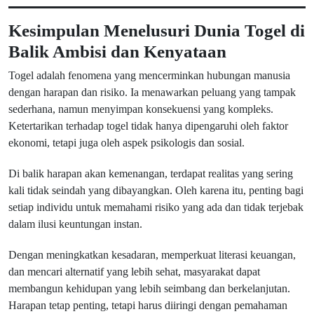
Kesimpulan Menelusuri Dunia Togel di
Balik Ambisi dan Kenyataan
Togel adalah fenomena yang mencerminkan hubungan manusia
dengan harapan dan risiko. Ia menawarkan peluang yang tampak
sederhana, namun menyimpan konsekuensi yang kompleks.
Ketertarikan terhadap togel tidak hanya dipengaruhi oleh faktor
ekonomi, tetapi juga oleh aspek psikologis dan sosial.
Di balik harapan akan kemenangan, terdapat realitas yang sering
kali tidak seindah yang dibayangkan. Oleh karena itu, penting bagi
setiap individu untuk memahami risiko yang ada dan tidak terjebak
dalam ilusi keuntungan instan.
Dengan meningkatkan kesadaran, memperkuat literasi keuangan,
dan mencari alternatif yang lebih sehat, masyarakat dapat
membangun kehidupan yang lebih seimbang dan berkelanjutan.
Harapan tetap penting, tetapi harus diiringi dengan pemahaman