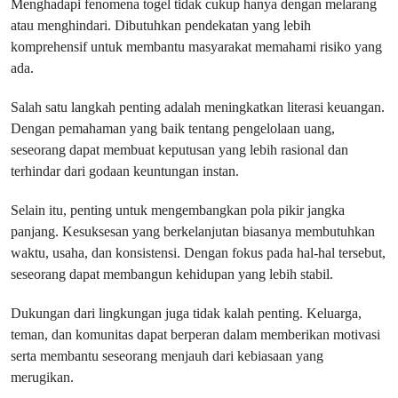
Menghadapi fenomena togel tidak cukup hanya dengan melarang
atau menghindari. Dibutuhkan pendekatan yang lebih
komprehensif untuk membantu masyarakat memahami risiko yang
ada.
Salah satu langkah penting adalah meningkatkan literasi keuangan.
Dengan pemahaman yang baik tentang pengelolaan uang,
seseorang dapat membuat keputusan yang lebih rasional dan
terhindar dari godaan keuntungan instan.
Selain itu, penting untuk mengembangkan pola pikir jangka
panjang. Kesuksesan yang berkelanjutan biasanya membutuhkan
waktu, usaha, dan konsistensi. Dengan fokus pada hal-hal tersebut,
seseorang dapat membangun kehidupan yang lebih stabil.
Dukungan dari lingkungan juga tidak kalah penting. Keluarga,
teman, dan komunitas dapat berperan dalam memberikan motivasi
serta membantu seseorang menjauh dari kebiasaan yang
merugikan.