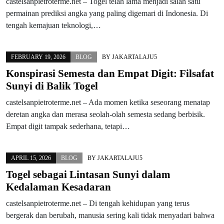
castelsanpietroterme.net – Togel telah lama menjadi salah satu
permainan prediksi angka yang paling digemari di Indonesia. Di
tengah kemajuan teknologi,…
FEBRUARY 19, 2026
BLOG
BY
JAKARTALAJU5
Konspirasi Semesta dan Empat Digit: Filsafat
Sunyi di Balik Togel
castelsanpietroterme.net – Ada momen ketika seseorang menatap
deretan angka dan merasa seolah-olah semesta sedang berbisik.
Empat digit tampak sederhana, tetapi…
APRIL 15, 2026
BLOG
BY
JAKARTALAJU5
Togel sebagai Lintasan Sunyi dalam
Kedalaman Kesadaran
castelsanpietroterme.net – Di tengah kehidupan yang terus
bergerak dan berubah, manusia sering kali tidak menyadari bahwa