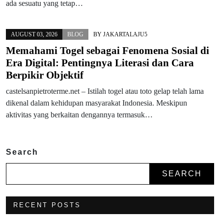
ada sesuatu yang tetap…
AUGUST 03, 2026
BLOG
BY
JAKARTALAJU5
Memahami Togel sebagai Fenomena Sosial di
Era Digital: Pentingnya Literasi dan Cara
Berpikir Objektif
castelsanpietroterme.net – Istilah togel atau toto gelap telah lama
dikenal dalam kehidupan masyarakat Indonesia. Meskipun
aktivitas yang berkaitan dengannya termasuk…
Search
SEARCH
RECENT POSTS