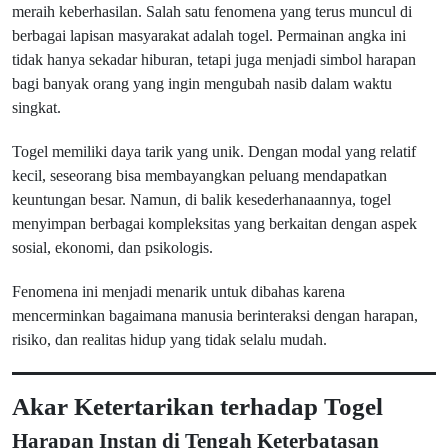
meraih keberhasilan. Salah satu fenomena yang terus muncul di
berbagai lapisan masyarakat adalah togel. Permainan angka ini
tidak hanya sekadar hiburan, tetapi juga menjadi simbol harapan
bagi banyak orang yang ingin mengubah nasib dalam waktu
singkat.
Togel memiliki daya tarik yang unik. Dengan modal yang relatif
kecil, seseorang bisa membayangkan peluang mendapatkan
keuntungan besar. Namun, di balik kesederhanaannya, togel
menyimpan berbagai kompleksitas yang berkaitan dengan aspek
sosial, ekonomi, dan psikologis.
Fenomena ini menjadi menarik untuk dibahas karena
mencerminkan bagaimana manusia berinteraksi dengan harapan,
risiko, dan realitas hidup yang tidak selalu mudah.
Akar Ketertarikan terhadap Togel
Harapan Instan di Tengah Keterbatasan