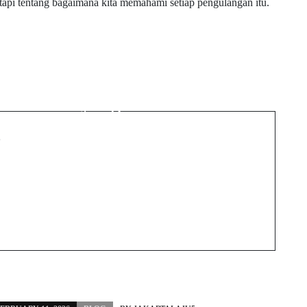
etapi tentang bagaimana kita memahami setiap pengulangan itu.
Next Post
Togel dan Arus Pikiran
yang Diam-Diam
Mengalir
5