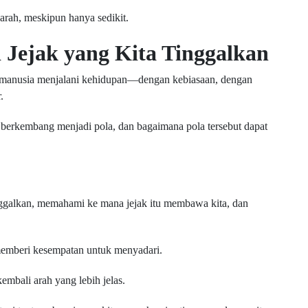
rah, meskipun hanya sedikit.
Jejak yang Kita Tinggalkan
 manusia menjalani kehidupan—dengan kebiasaan, dengan
.
 berkembang menjadi pola, dan bagaimana pola tersebut dapat
inggalkan, memahami ke mana jejak itu membawa kita, dan
u memberi kesempatan untuk menyadari.
mbali arah yang lebih jelas.