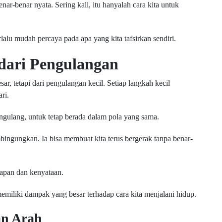
ar-benar nyata. Sering kali, itu hanyalah cara kita untuk
lalu mudah percaya pada apa yang kita tafsirkan sendiri.
dari Pengulangan
ar, tetapi dari pengulangan kecil. Setiap langkah kecil
ri.
ngulang, untuk tetap berada dalam pola yang sama.
ingungkan. Ia bisa membuat kita terus bergerak tanpa benar-
rapan dan kenyataan.
emiliki dampak yang besar terhadap cara kita menjalani hidup.
an Arah