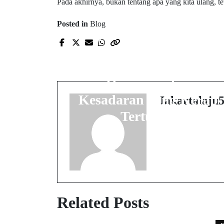
Pada akhirnya, bukan tentang apa yang kita ulang, t
Prev Post
Posted in
Blog
Togel dan Lorong yang
Terbentuk Pelan:
Menyusuri Kebiasaan,
Harapan, dan
Kesadaran yang Kerap
Jakartalaju
Tertunda
Related Posts