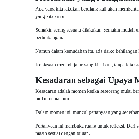
Apa yang kita lakukan berulang kali akan membentu
yang kita ambil.
Semakin sering sesuatu dilakukan, semakin mudah u
pertimbangan.
Namun dalam kemudahan itu, ada risiko kehilangan k
Kebiasaan menjadi jalur yang kita ikuti, tanpa kita sa
Kesadaran sebagai Upaya 
Kesadaran adalah momen ketika seseorang mulai berhe
mulai memahami.
Dalam momen ini, muncul pertanyaan yang sederhana
Pertanyaan ini membuka ruang untuk refleksi. Dari 
masih sesuai dengan tujuan.